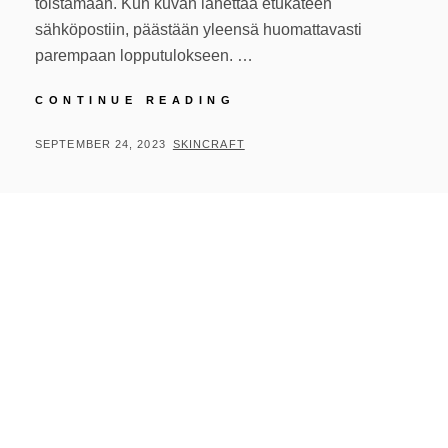
toistamaan. Kun kuvan lähettää etukäteen
sähköpostiin, päästään yleensä huomattavasti
parempaan lopputulokseen. …
ASIOITA
CONTINUE READING
JOITA
HUOMIODA
POSTED
BY
SEPTEMBER 24, 2023
SKINCRAFT
KUN
ON
LÄHDET
OTTAMAAN
TATUOINTIA