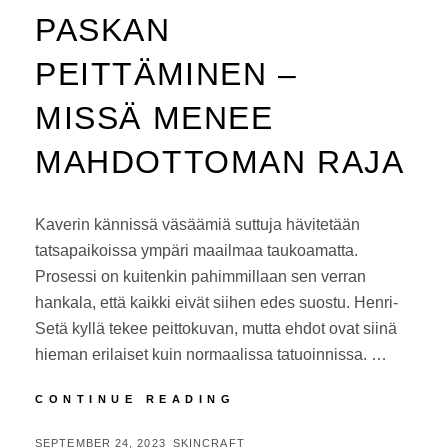
PASKAN
PEITTÄMINEN –
MISSÄ MENEE
MAHDOTTOMAN RAJA
Kaverin kännissä väsäämiä suttuja hävitetään
tatsapaikoissa ympäri maailmaa taukoamatta.
Prosessi on kuitenkin pahimmillaan sen verran
hankala, että kaikki eivät siihen edes suostu. Henri-
Setä kyllä tekee peittokuvan, mutta ehdot ovat siinä
hieman erilaiset kuin normaalissa tatuoinnissa. …
PASKAN
CONTINUE READING
PEITTÄMINEN
–
POSTED
BY
SEPTEMBER 24, 2023
SKINCRAFT