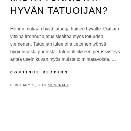
HYVÄN TATUOIJAN?
Henrin mukaan hyvä tatuoija haisee hyvälle. Osittain
vitsinä irronnut ajatus sisältää myös totuuden
siemenen. Tatuoijan tulee olla tietoinen työnsä
hygienisestä puolesta. Tatuointiliikkeen perussiisteys
antaa usein kuvan myös muista toimintatavoista. …
MISTÄ
CONTINUE READING
TUNNISTAT
HYVÄN
POSTED
BY
FEBRUARY 11, 2018
SKINCRAFT
TATUOIJAN?
ON